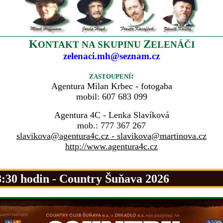
K
Z
ONTAKT NA SKUPINU
ELENÁČI
zelenaci.mh@seznam.cz
zastoupení:
Agentura Milan Krbec - fotogaba
mobil: 607 683 099
Agentura 4C - Lenka Slavíková
mob.: 777 367 267
slavikova@agentura4c.cz -
slavikova@martinova.cz
http://www.agentura4c.cz
0 hodin - Country Šuňava 2026