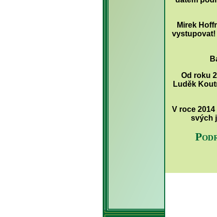
Mirek Hoff
vystupovat! 
Ba
Od roku 2
Luděk Koutn
V roce 2014 
svých 
Pod