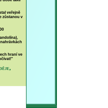
tal veřejně
le zůstanou v
000
andolína),
h nahrávkách
tech hraní ve
čívat!"
děje,