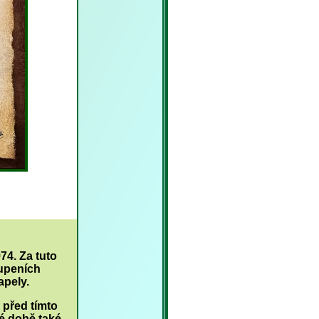
974. Za tuto
oupeních
apely.
 před tímto
é době také