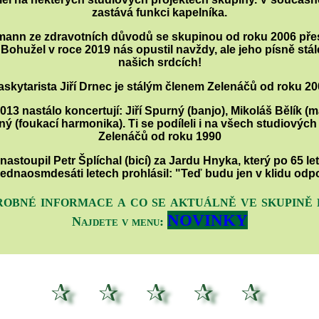
zastává funkci kapelníka.
mann ze zdravotních důvodů se skupinou od roku 2006 přes
Bohužel v roce 2019 nás opustil navždy, ale jeho písně stá
našich srdcích!
skytarista Jiří Drnec je stálým členem Zelenáčů od roku 2
013 nastálo koncertují: Jiří Spurný (banjo), Mikoláš Bělík (m
ý (foukací harmonika). Ti se podíleli i na všech studiovýc
Zelenáčů od roku 1990
nastoupil Petr Šplíchal (bicí) za Jardu Hnyka, který po 65 le
jednaosmdesáti letech prohlásil: "Teď budu jen v klidu odpo
robné
informace a co se aktuálně ve skupině 
NOVINKY
Najdete v menu: