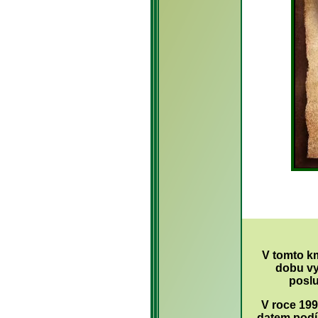
V tomto k
dobu vy
poslu
V roce 199
datem podí