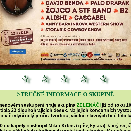
S
TRUČNÉ INFORMACE O SKUPINĚ
menovém seskupení hraje skupina
ZELENÁČI
již od roku 1
dala 23 dlouhohrajících desek. Na jejich koncertních vyst
chači slyší celý průřez tvorbou, včetně slavných hitů této k
0 do kapely nastoupil Milan Krbec (zpěv, kytara), který se již
lel na některých studiových projektech skupiny. V současn