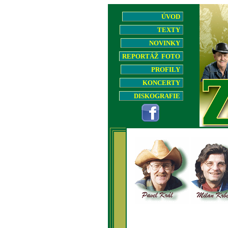
ÚVOD
TEXTY
NOVINKY
REPORTÁŽ FOTO
PROFILY
KONCERTY
DISKOGRAFIE